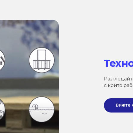
Техн
Разгледайт
с които раб
Вижте