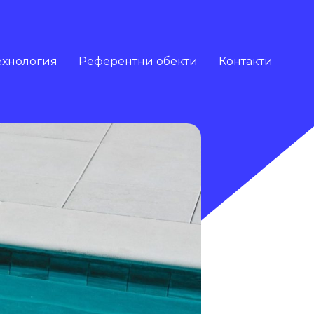
ехнология
Референтни обекти
Контакти