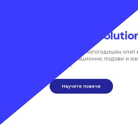
Ние сме
Polyurea Solutio
Компания с многогодишен опит 
хидроизолационни, подови и и
системи.
Научете повече