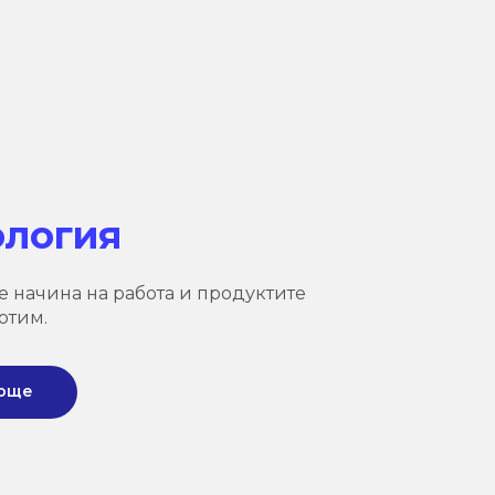
ология
е начина на работа и продуктите
отим.
 още