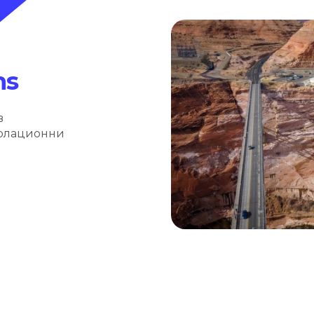
ns
в
золационни